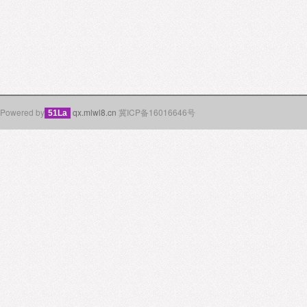
Powered by
qx.mlwl8.cn
冀ICP备16016646号
51La