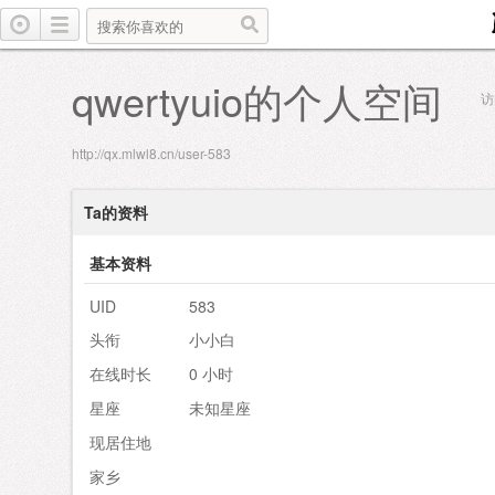
qwertyuio的个人空间
访
http://qx.mlwl8.cn/user-583
Ta的资料
基本资料
UID
583
头衔
小小白
在线时长
0 小时
星座
未知星座
现居住地
家乡