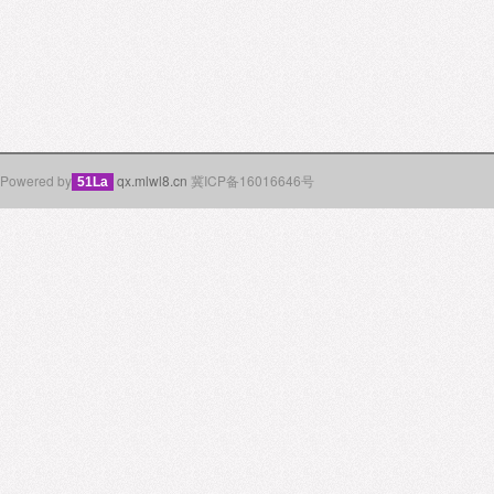
Powered by
qx.mlwl8.cn
冀ICP备16016646号
51La