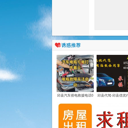
诱惑推荐
邱县汽车搭电救援电话0
邱县代驾-邱县优优
310-8391061