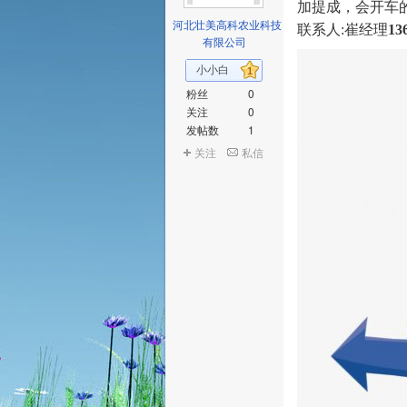
加提成，会开车
河北壮美高科农业科技
联系人:崔经理
13
有限公司
小小白
1
粉丝
0
关注
0
发帖数
1
关注
私信