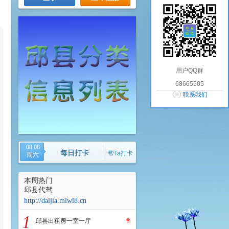
用户QQ群
68665505
联系我们
08.08
每日打卡
帮Ta打卡
周六
本周热门
邱县代驾
http://daijia.mlwl8.cn
邱县出租房一室一厅